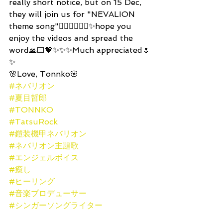
really short notice, but on 15 Dec, 
they will join us for "NEVALION 
theme song"✌🏻️✌🏻️✌🏻️✨hope you 
enjoy the videos and spread the 
word🙏🏻💖✨✨✨Much appreciated🌷
✨
🌸Love, Tonnko🌸 
#ネバリオン
#夏目哲郎
#TONNKO
#TatsuRock
#鎧装機甲ネバリオン
#ネバリオン主題歌
#エンジェルボイス
#癒し
#ヒーリング
#音楽プロデューサー
#シンガーソングライター