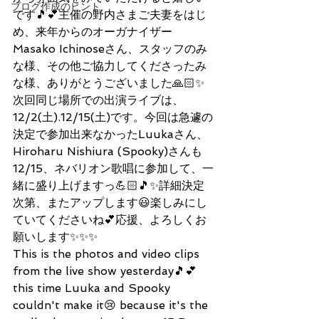
ブログ作成のヒント
です🎵💕主催の野内さまご夫妻をはじ
め、来年からのオーガナイザー
Masako Ichinoseさん、スタッフのみ
な様、その他ご協力してくださったみ
な様、ありがとうございました🙏🏻✨
次回同じ場所での出演ライブは、
12/2(土).12/15(土)です。今回は急遽の
決定で参加出来なかったLuukaさん、
Hiroharu Nishiura (Spooky)さんも
12/15、ネバリオン歌唱に参加して、一
緒に盛り上げますっ💪🏻🎵✨詳細決定
次第、またアップします😃楽しみにし
ていてくださいね💕応援、よろしくお
願いします✨✨✨
This is the photos and video clips 
from the live show yesterday🎵💕
this time Luuka and Spooky 
couldn't make it😢 because it's the 