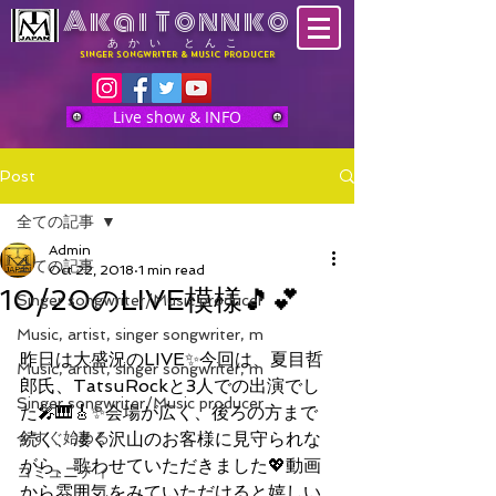
Akai Tonnko
​あかい とんこ
Singer Songwriter & MUSIC producer
Live show & INFO
Post
全ての記事
Admin
全ての記事
Oct 22, 2018
1 min read
10/20のLIVE模様🎵💕
Singer songwriter/Music producer
Music, artist, singer songwriter, m
昨日は大盛況のLIVE✨今回は、夏目哲
Music, artist, singer songwriter, m
郎氏、TatsuRockと3人での出演でし
Singer songwriter/Music producer
た🎤🎹🎸✨会場が広く、後ろの方まで
今すぐ始める
続く、凄く沢山のお客様に見守られな
がら、歌わせていただきました💖動画
コミュニティ
から雰囲気をみていただけると嬉しい